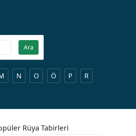
Ara
M
N
O
Ö
P
R
opüler Rüya Tabirleri