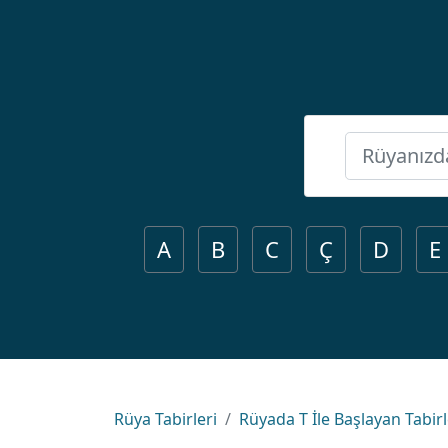
A
B
C
Ç
D
E
Rüya Tabirleri
Rüyada T İle Başlayan Tabir