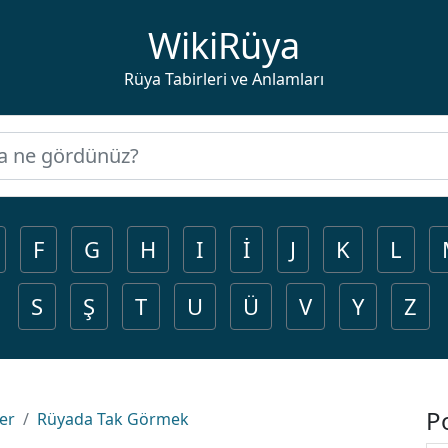
WikiRüya
Rüya Tabirleri ve Anlamları
F
G
H
I
İ
J
K
L
S
Ş
T
U
Ü
V
Y
Z
P
ler
Rüyada Tak Görmek