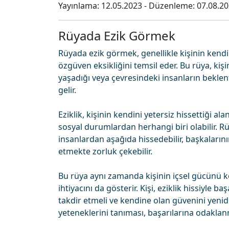
Yayınlama:
12.05.2023
- Düzenleme:
07.08.2
Rüyada Ezik Görmek
Rüyada ezik görmek, genellikle kişinin kendi
özgüven eksikliğini temsil eder. Bu rüya, kişi
yaşadığı veya çevresindeki insanların beklen
gelir.
Eziklik, kişinin kendini yetersiz hissettiği alanl
sosyal durumlardan herhangi biri olabilir. R
insanlardan aşağıda hissedebilir, başkaların
etmekte zorluk çekebilir.
Bu rüya aynı zamanda kişinin içsel gücünü 
ihtiyacını da gösterir. Kişi, eziklik hissiyle 
takdir etmeli ve kendine olan güvenini yenide
yeteneklerini tanıması, başarılarına odaklan