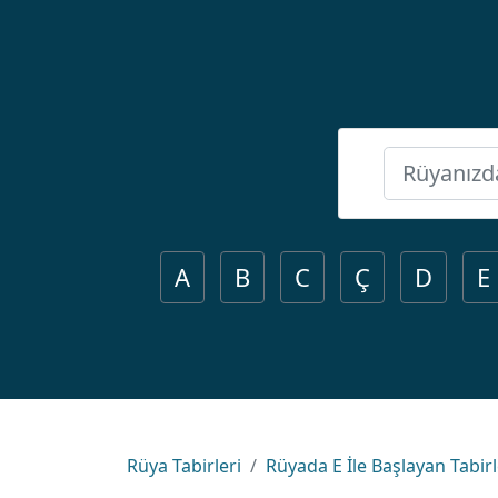
A
B
C
Ç
D
E
Rüya Tabirleri
Rüyada E İle Başlayan Tabir