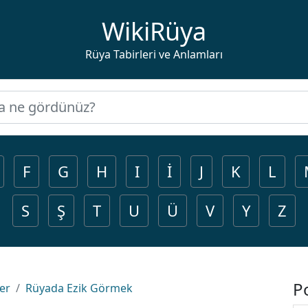
WikiRüya
Rüya Tabirleri ve Anlamları
F
G
H
I
İ
J
K
L
S
Ş
T
U
Ü
V
Y
Z
P
ler
Rüyada Ezik Görmek