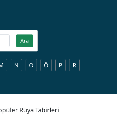
Ara
M
N
O
Ö
P
R
opüler Rüya Tabirleri