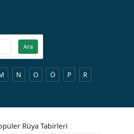
Ara
M
N
O
Ö
P
R
opüler Rüya Tabirleri