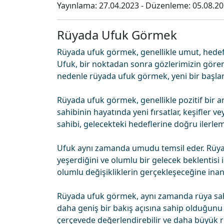
Yayınlama:
27.04.2023
- Düzenleme:
05.08.2
Rüyada Ufuk Görmek
Rüyada ufuk görmek, genellikle umut, hedefler
Ufuk, bir noktadan sonra gözlerimizin göreme
nedenle rüyada ufuk görmek, yeni bir başlang
Rüyada ufuk görmek, genellikle pozitif bir an
sahibinin hayatında yeni fırsatlar, keşifler 
sahibi, gelecekteki hedeflerine doğru ilerl
Ufuk aynı zamanda umudu temsil eder. Rüya
yeşerdiğini ve olumlu bir gelecek beklentisi 
olumlu değişikliklerin gerçekleşeceğine inan
Rüyada ufuk görmek, aynı zamanda rüya sahi
daha geniş bir bakış açısına sahip olduğunu d
çerçevede değerlendirebilir ve daha büyük r