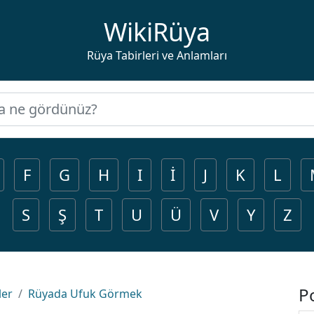
WikiRüya
Rüya Tabirleri ve Anlamları
F
G
H
I
İ
J
K
L
S
Ş
T
U
Ü
V
Y
Z
P
ler
Rüyada Ufuk Görmek