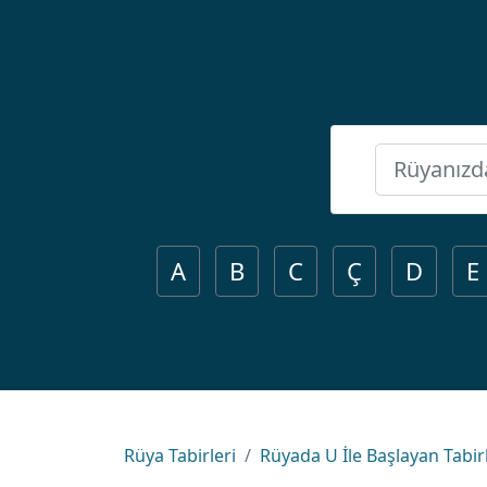
A
B
C
Ç
D
E
Rüya Tabirleri
Rüyada U İle Başlayan Tabir