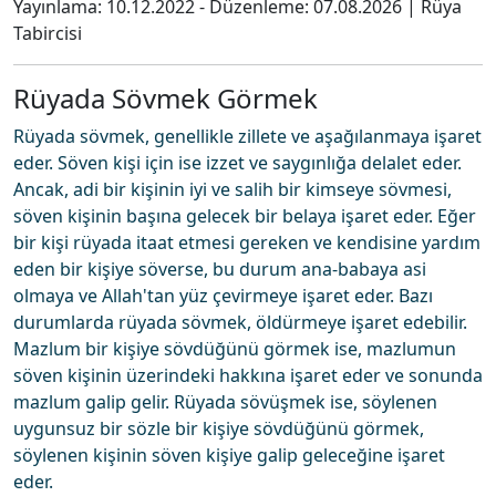
Yayınlama:
10.12.2022
- Düzenleme:
07.08.2026
|
Rüya
Tabircisi
Rüyada Sövmek Görmek
Rüyada sövmek, genellikle zillete ve aşağılanmaya işaret
eder. Söven kişi için ise izzet ve saygınlığa delalet eder.
Ancak, adi bir kişinin iyi ve salih bir kimseye sövmesi,
söven kişinin başına gelecek bir belaya işaret eder. Eğer
bir kişi rüyada itaat etmesi gereken ve kendisine yardım
eden bir kişiye söverse, bu durum ana-babaya asi
olmaya ve Allah'tan yüz çevirmeye işaret eder. Bazı
durumlarda rüyada sövmek, öldürmeye işaret edebilir.
Mazlum bir kişiye sövdüğünü görmek ise, mazlumun
söven kişinin üzerindeki hakkına işaret eder ve sonunda
mazlum galip gelir. Rüyada sövüşmek ise, söylenen
uygunsuz bir sözle bir kişiye sövdüğünü görmek,
söylenen kişinin söven kişiye galip geleceğine işaret
eder.