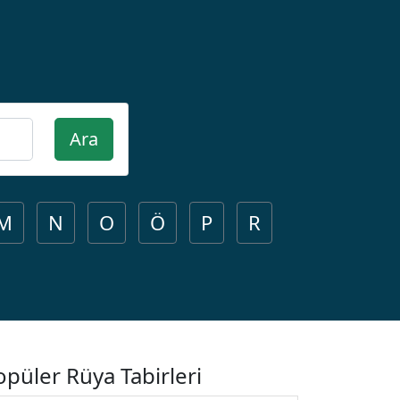
Ara
M
N
O
Ö
P
R
opüler Rüya Tabirleri