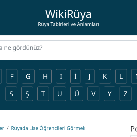
WikiRüya
Rüya Tabirleri ve Anlamları
F
G
H
I
İ
J
K
L
S
Ş
T
U
Ü
V
Y
Z
P
er
Rüyada Lise Öğrencileri Görmek