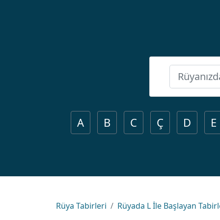
A
B
C
Ç
D
E
Rüya Tabirleri
Rüyada L İle Başlayan Tabirl