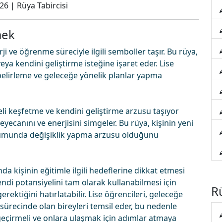
026
|
Rüya Tabircisi
mek
i ve öğrenme süreciyle ilgili semboller taşır. Bu rüya,
eya kendini geliştirme isteğine işaret eder. Lise
 belirleme ve geleceğe yönelik planlar yapma
eli keşfetme ve kendini geliştirme arzusu taşıyor
eyecanını ve enerjisini simgeler. Bu rüya, kişinin yeni
rumunda değişiklik yapma arzusu olduğunu
a kişinin eğitimle ilgili hedeflerine dikkat etmesi
kendi potansiyelini tam olarak kullanabilmesi için
Rü
ktiğini hatırlatabilir. Lise öğrencileri, geleceğe
sürecinde olan bireyleri temsil eder, bu nedenle
geçirmeli ve onlara ulaşmak için adımlar atmaya