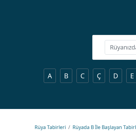
A
B
C
Ç
D
E
Rüya Tabirleri
Rüyada B İle Başlayan Tabir