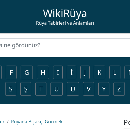
WikiRüya
Rüya Tabirleri ve Anlamları
F
G
H
I
İ
J
K
L
S
Ş
T
U
Ü
V
Y
Z
P
ler
Rüyada Bıçakçı Görmek