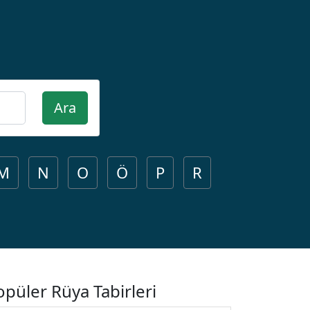
Ara
M
N
O
Ö
P
R
opüler Rüya Tabirleri