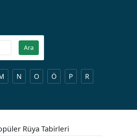
Ara
M
N
O
Ö
P
R
opüler Rüya Tabirleri