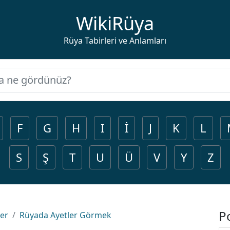
WikiRüya
Rüya Tabirleri ve Anlamları
F
G
H
I
İ
J
K
L
S
Ş
T
U
Ü
V
Y
Z
P
ler
Rüyada Ayetler Görmek