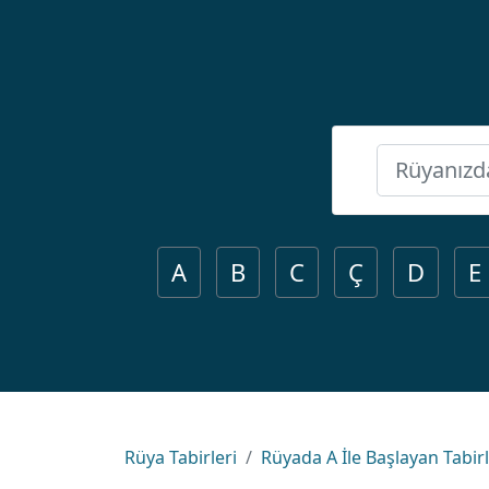
A
B
C
Ç
D
E
Rüya Tabirleri
Rüyada A İle Başlayan Tabir