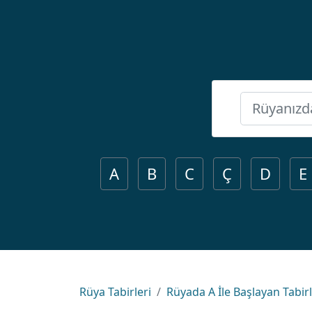
A
B
C
Ç
D
E
Rüya Tabirleri
Rüyada A İle Başlayan Tabir