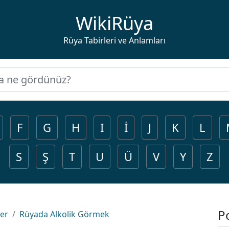
WikiRüya
Rüya Tabirleri ve Anlamları
F
G
H
I
İ
J
K
L
S
Ş
T
U
Ü
V
Y
Z
P
ler
Rüyada Alkolik Görmek