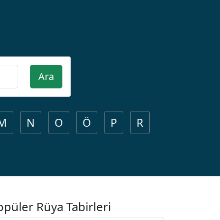
Ara
M
N
O
Ö
P
R
opüler Rüya Tabirleri