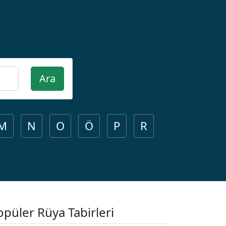
Ara
M
N
O
Ö
P
R
opüler Rüya Tabirleri