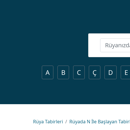
A
B
C
Ç
D
E
Rüya Tabirleri
Rüyada N İle Başlayan Tabir