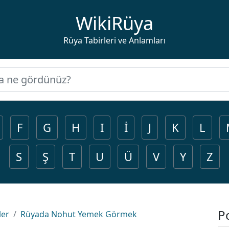
WikiRüya
Rüya Tabirleri ve Anlamları
F
G
H
I
İ
J
K
L
S
Ş
T
U
Ü
V
Y
Z
P
ler
Rüyada Nohut Yemek Görmek