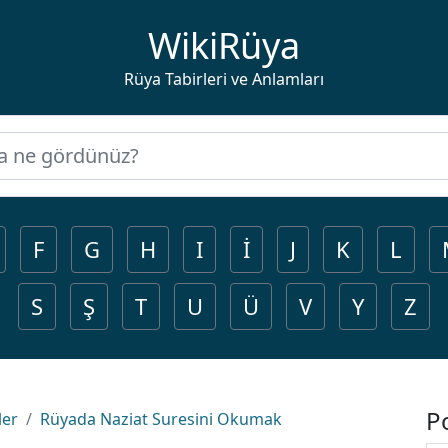
WikiRüya
Rüya Tabirleri ve Anlamları
F
G
H
I
İ
J
K
L
S
Ş
T
U
Ü
V
Y
Z
P
ler
Rüyada Naziat Suresini Okumak