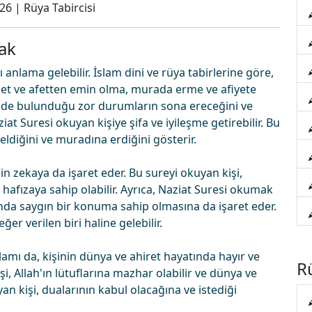
026
|
Rüya Tabircisi
ak
anlama gelebilir. İslam dini ve rüya tabirlerine göre,
şet ve afetten emin olma, murada erme ve afiyete
çinde bulunduğu zor durumların sona ereceğini ve
at Suresi okuyan kişiye şifa ve iyileşme getirebilir. Bu
zeldiğini ve muradına erdiğini gösterir.
n zekaya da işaret eder. Bu sureyi okuyan kişi,
ir hafızaya sahip olabilir. Ayrıca, Naziat Suresi okumak
sında saygın bir konuma sahip olmasına da işaret eder.
er verilen biri haline gelebilir.
amı da, kişinin dünya ve ahiret hayatında hayır ve
Rü
i, Allah'ın lütuflarına mazhar olabilir ve dünya ve
yan kişi, dualarının kabul olacağına ve istediği