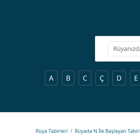
A
B
C
Ç
D
E
Rüya Tabirleri
Rüyada N İle Başlayan Tabir