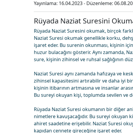
Yayınlama:
16.04.2023
- Düzenleme:
06.08.2
Rüyada Naziat Suresini Okum
Rüyada Naziat Suresini okumak, birçok farklı 
Naziat Suresi okumak genellikle korku, deh
işaret eder. Bu surenin okunması, kişinin i
huzur bulacağını gösterir. Aynı zamanda, Nazi
sure, kişinin zihinsel ve ruhsal sağlığının dü
Naziat Suresi aynı zamanda hafızaya ve keski
zihinsel kapasitesini artırabilir ve daha iyi b
kişinin itibarının artmasına ve insanlar ara
Bu sureyi okuyan kişi, toplumda sevilen ve değ
Rüyada Naziat Suresi okumanın bir diğer anl
nimetlere kavuşacağıdır. Bu sureyi okuyan kiş
ahiret saadetine erişebilir. Naziat Suresi oku
kapıdan cennete gireceğine işaret eder.