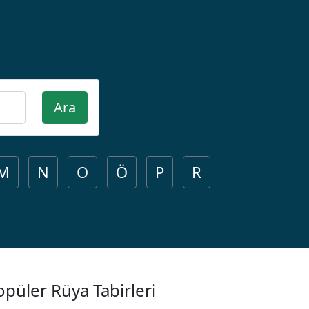
Ara
M
N
O
Ö
P
R
opüler Rüya Tabirleri