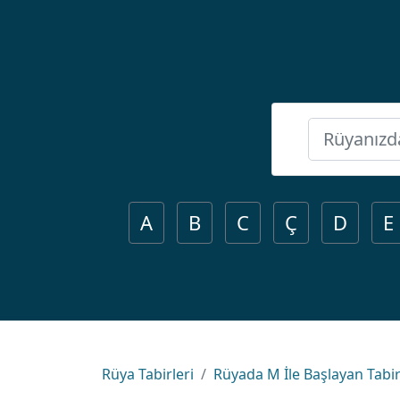
A
B
C
Ç
D
E
Rüya Tabirleri
Rüyada M İle Başlayan Tabir