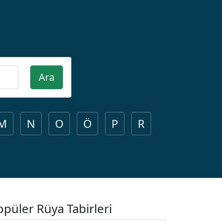
Ara
M
N
O
Ö
P
R
opüler Rüya Tabirleri