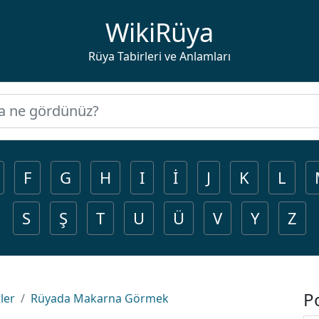
WikiRüya
Rüya Tabirleri ve Anlamları
F
G
H
I
İ
J
K
L
S
Ş
T
U
Ü
V
Y
Z
P
ler
Rüyada Makarna Görmek