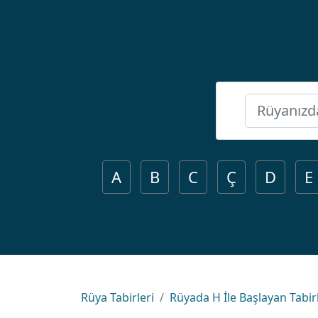
A
B
C
Ç
D
E
Rüya Tabirleri
Rüyada H İle Başlayan Tabir