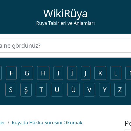
WikiRüya
Rüya Tabirleri ve Anlamları
F
G
H
I
İ
J
K
L
S
Ş
T
U
Ü
V
Y
Z
P
ler
Rüyada Hâkka Suresini Okumak