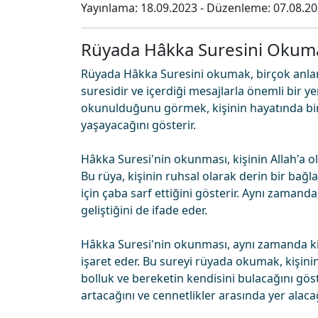
Yayınlama:
18.09.2023
- Düzenleme:
07.08.2
Rüyada Hâkka Suresini Okum
Rüyada Hâkka Suresini okumak, birçok anlam 
suresidir ve içerdiği mesajlarla önemli bir 
okunulduğunu görmek, kişinin hayatında bir
yaşayacağını gösterir.
Hâkka Suresi'nin okunması, kişinin Allah'a ola
Bu rüya, kişinin ruhsal olarak derin bir bağ
için çaba sarf ettiğini gösterir. Aynı zamand
geliştiğini de ifade eder.
Hâkka Suresi'nin okunması, aynı zamanda ki
işaret eder. Bu sureyi rüyada okumak, kişini
bolluk ve bereketin kendisini bulacağını göst
artacağını ve cennetlikler arasında yer alacağ