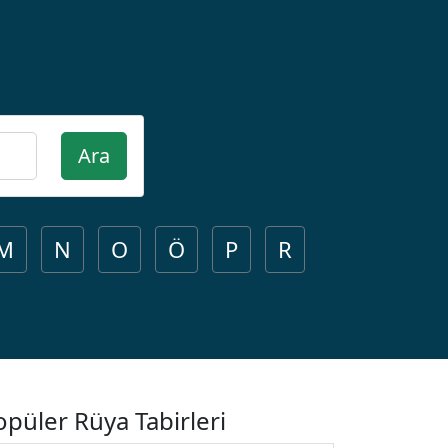
Ara
M
N
O
Ö
P
R
opüler Rüya Tabirleri