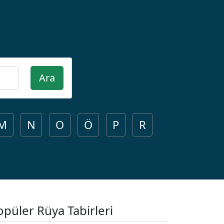
Ara
M
N
O
Ö
P
R
opüler Rüya Tabirleri