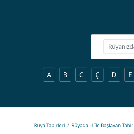
A
B
C
Ç
D
E
Rüya Tabirleri
Rüyada H İle Başlayan Tabir