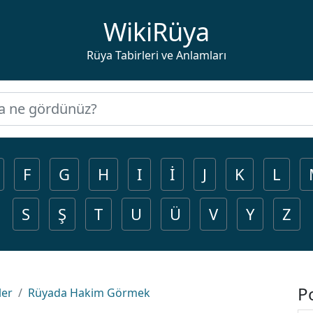
WikiRüya
Rüya Tabirleri ve Anlamları
F
G
H
I
İ
J
K
L
S
Ş
T
U
Ü
V
Y
Z
P
ler
Rüyada Hakim Görmek