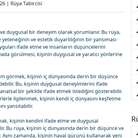
026
|
Rüya Tabircisi
 ve duygusal bir deneyim olarak yorumlanır. Bu rüya,
e yeteneğinin ve estetik duyarlılığının bir yansıması
uyguları ifade etme ve insanların düşüncelerini
üyada görülmesi, kişinin duygusal ve yaratıcı yönlerine
urum görmek, kişinin iç dünyasında derin bir düşünce
debilir. Bu, kişinin duygusal deneyimlerini ifade
atsal bir şekilde ifade etmek istediğini gösterebilir.
erle ilgilenmek, kişinin kendi iç dünyasını keşfetme
ı yansıtabilir.
Rü
ak, kişinin kendini ifade etme ve duygusal
ir. Bu rüya, kişinin iç dünyasında derin bir düşünce ve
ir. Aynı zamanda, kişinin hayal gücünü kullanarak yeni