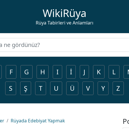
WikiRüya
Rüya Tabirleri ve Anlamları
F
G
H
I
İ
J
K
L
S
Ş
T
U
Ü
V
Y
Z
P
ler
Rüyada Edebiyat Yapmak