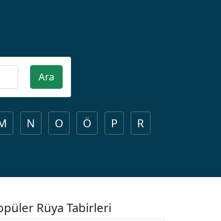
Ara
M
N
O
Ö
P
R
opüler Rüya Tabirleri