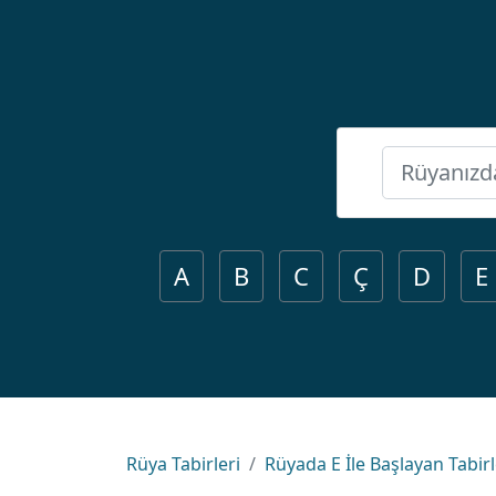
A
B
C
Ç
D
E
Rüya Tabirleri
Rüyada E İle Başlayan Tabir