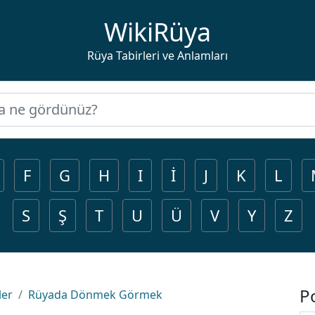
WikiRüya
Rüya Tabirleri ve Anlamları
F
G
H
I
İ
J
K
L
S
Ş
T
U
Ü
V
Y
Z
P
ler
Rüyada Dönmek Görmek