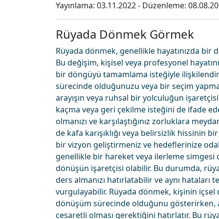
Yayınlama:
03.11.2022
- Düzenleme:
08.08.2
Rüyada Dönmek Görmek
Rüyada dönmek, genellikle hayatınızda bir d
Bu değişim, kişisel veya profesyonel hayatın
bir döngüyü tamamlama isteğiyle ilişkilendir
sürecinde olduğunuzu veya bir seçim yapmanı
arayışın veya ruhsal bir yolculuğun işaretç
kaçma veya geri çekilme isteğini de ifade ed
olmanızı ve karşılaştığınız zorluklara meyda
de kafa karışıklığı veya belirsizlik hissinin 
bir vizyon geliştirmeniz ve hedeflerinize od
genellikle bir hareket veya ilerleme simges
dönüşün işaretçisi olabilir. Bu durumda, rü
ders almanızı hatırlatabilir ve aynı hataları
vurgulayabilir. Rüyada dönmek, kişinin içsel
dönüşüm sürecinde olduğunu gösterirken, a
cesaretli olması gerektiğini hatırlatır. Bu r