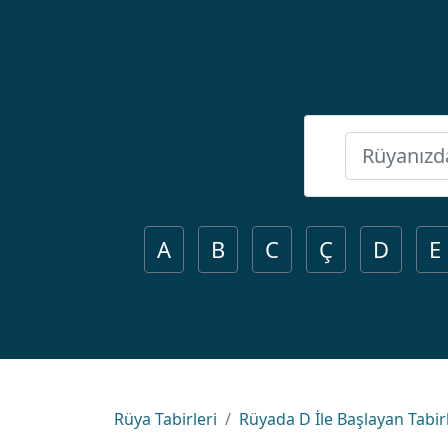
A
B
C
Ç
D
E
Rüya Tabirleri
Rüyada D İle Başlayan Tabir