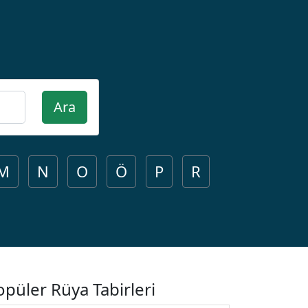
Ara
M
N
O
Ö
P
R
opüler Rüya Tabirleri