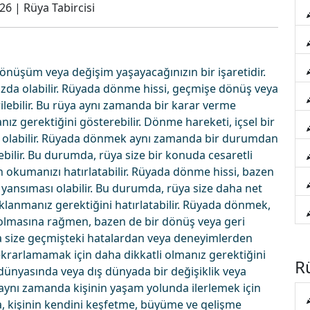
026
|
Rüya Tabircisi
önüşüm veya değişim yaşayacağınızın bir işaretidir.
ızda olabilir. Rüyada dönme hissi, geçmişe dönüş veya
ilebilir. Bu rüya aynı zamanda bir karar verme
z gerektiğini gösterebilir. Dönme hareketi, içsel bir
isi olabilir. Rüyada dönmek aynı zamanda bir durumdan
ebilir. Bu durumda, rüya size bir konuda cesaretli
n okumanızı hatırlatabilir. Rüyada dönme hissi, bazen
bir yansıması olabilir. Bu durumda, rüya size daha net
aklanmanız gerektiğini hatırlatabilir. Rüyada dönmek,
i olmasına rağmen, bazen de bir dönüş veya geri
ya size geçmişteki hatalardan veya deneyimlerden
 tekrarlamamak için daha dikkatli olmanız gerektiğini
Rü
 dünyasında veya dış dünyada bir değişiklik veya
ynı zamanda kişinin yaşam yolunda ilerlemek için
üya, kişinin kendini keşfetme, büyüme ve gelişme