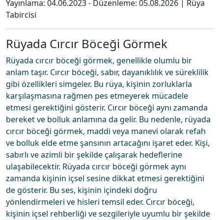
Yayınlama:
04.06.2023
- Düzenleme:
05.08.2026
|
Rüya
Tabircisi
Rüyada Cırcır Böceği Görmek
Rüyada cırcır böceği görmek, genellikle olumlu bir
anlam taşır. Cırcır böceği, sabır, dayanıklılık ve süreklilik
gibi özellikleri simgeler. Bu rüya, kişinin zorluklarla
karşılaşmasına rağmen pes etmeyerek mücadele
etmesi gerektiğini gösterir. Cırcır böceği aynı zamanda
bereket ve bolluk anlamına da gelir. Bu nedenle, rüyada
cırcır böceği görmek, maddi veya manevi olarak refah
ve bolluk elde etme şansının artacağını işaret eder. Kişi,
sabırlı ve azimli bir şekilde çalışarak hedeflerine
ulaşabilecektir. Rüyada cırcır böceği görmek aynı
zamanda kişinin içsel sesine dikkat etmesi gerektiğini
de gösterir. Bu ses, kişinin içindeki doğru
yönlendirmeleri ve hisleri temsil eder. Cırcır böceği,
kişinin içsel rehberliği ve sezgileriyle uyumlu bir şekilde