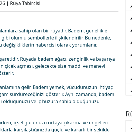
026
|
Rüya Tabircisi
mlara sahip olan bir rüyadır. Badem, genellikle
 gibi olumlu sembollerle ilişkilendirilir. Bu nedenle,
değişikliklerin habercisi olarak yorumlanır.
retidir. Rüyada badem ağacı, zenginlik ve başarıya
n çiçek açması, gelecekte size maddi ve manevi
sterir.
anlamına gelir. Badem yemek, vücudunuzun ihtiyaç
 yaşam sürdüreceğinizi gösterir. Aynı zamanda, badem
klı olduğunuzu ve iç huzura sahip olduğunuzu
Rü
en, içsel gücünüzü ortaya çıkarma ve engelleri
larla karşılaştığınızda güçlü ve kararlı bir şekilde