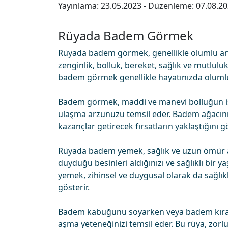
Yayınlama:
23.05.2023
- Düzenleme:
07.08.2
Rüyada Badem Görmek
Rüyada badem görmek, genellikle olumlu anla
zenginlik, bolluk, bereket, sağlık ve mutluluk
badem görmek genellikle hayatınızda olumlu 
Badem görmek, maddi ve manevi bolluğun işa
ulaşma arzunuzu temsil eder. Badem ağacını
kazançlar getirecek fırsatların yaklaştığını gö
Rüyada badem yemek, sağlık ve uzun ömür 
duyduğu besinleri aldığınızı ve sağlıklı bir
yemek, zihinsel ve duygusal olarak da sağlı
gösterir.
Badem kabuğunu soyarken veya badem kırark
aşma yeteneğinizi temsil eder. Bu rüya, zorluk