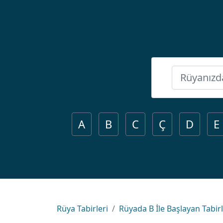
A
B
C
Ç
D
E
Rüya Tabirleri
Rüyada B İle Başlayan Tabir