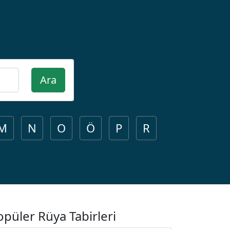
Ara
M
N
O
Ö
P
R
opüler Rüya Tabirleri