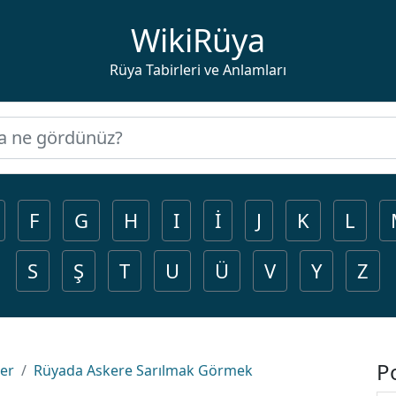
WikiRüya
Rüya Tabirleri ve Anlamları
F
G
H
I
İ
J
K
L
S
Ş
T
U
Ü
V
Y
Z
P
ler
Rüyada Askere Sarılmak Görmek