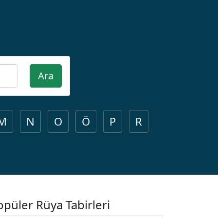
Ara
M
N
O
Ö
P
R
opüler Rüya Tabirleri