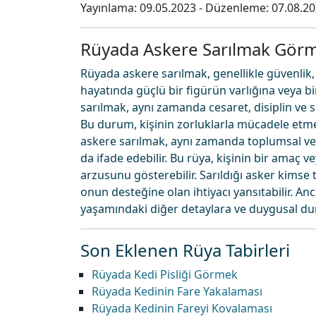
Yayınlama:
09.05.2023
- Düzenleme:
07.08.2
Rüyada Askere Sarılmak Gör
Rüyada askere sarılmak, genellikle güvenlik,
hayatında güçlü bir figürün varlığına veya bi
sarılmak, aynı zamanda cesaret, disiplin ve s
Bu durum, kişinin zorluklarla mücadele etme 
askere sarılmak, aynı zamanda toplumsal veya
da ifade edebilir. Bu rüya, kişinin bir amaç 
arzusunu gösterebilir. Sarıldığı asker kimse ta
onun desteğine olan ihtiyacı yansıtabilir. A
yaşamındaki diğer detaylara ve duygusal dur
Son Eklenen Rüya Tabirleri
Rüyada Kedi Pisliği Görmek
Rüyada Kedinin Fare Yakalaması
Rüyada Kedinin Fareyi Kovalaması