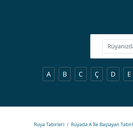
A
B
C
Ç
D
E
Rüya Tabirleri
Rüyada A İle Başlayan Tabir