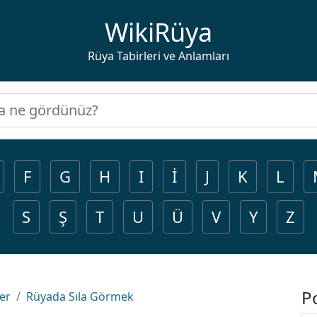
WikiRüya
Rüya Tabirleri ve Anlamları
F
G
H
I
İ
J
K
L
S
Ş
T
U
Ü
V
Y
Z
P
ler
Rüyada Sıla Görmek