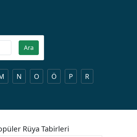
Ara
M
N
O
Ö
P
R
opüler Rüya Tabirleri