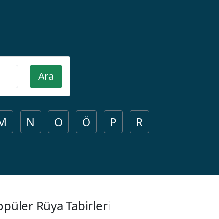
Ara
M
N
O
Ö
P
R
opüler Rüya Tabirleri