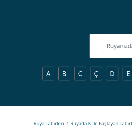
A
B
C
Ç
D
E
Rüya Tabirleri
Rüyada K İle Başlayan Tabir