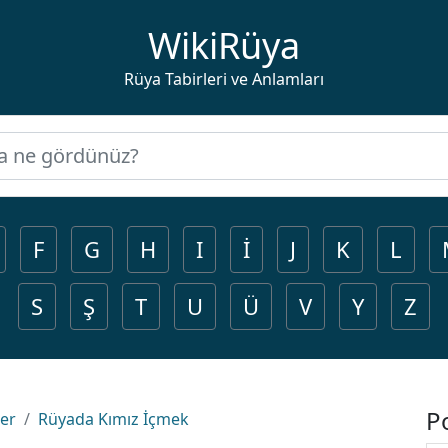
WikiRüya
Rüya Tabirleri ve Anlamları
F
G
H
I
İ
J
K
L
S
Ş
T
U
Ü
V
Y
Z
P
ler
Rüyada Kımız İçmek