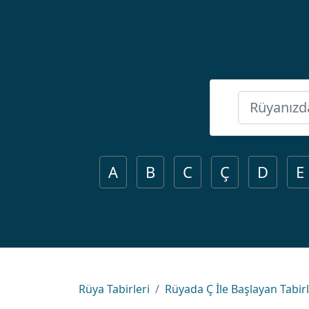
A
B
C
Ç
D
E
Rüya Tabirleri
Rüyada Ç İle Başlayan Tabir