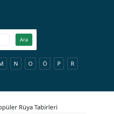
Ara
M
N
O
Ö
P
R
opüler Rüya Tabirleri