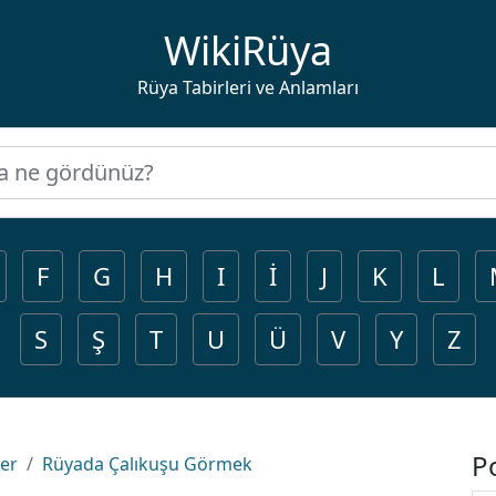
WikiRüya
Rüya Tabirleri ve Anlamları
F
G
H
I
İ
J
K
L
S
Ş
T
U
Ü
V
Y
Z
P
ler
Rüyada Çalıkuşu Görmek