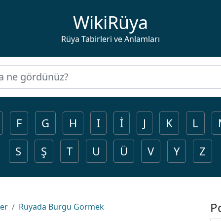
WikiRüya
Rüya Tabirleri ve Anlamları
F
G
H
I
İ
J
K
L
S
Ş
T
U
Ü
V
Y
Z
P
ler
Rüyada Burgu Görmek