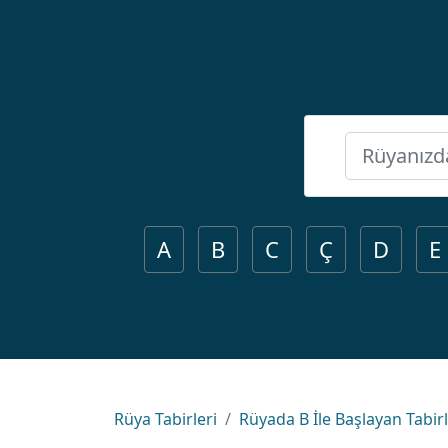
A
B
C
Ç
D
E
Rüya Tabirleri
Rüyada B İle Başlayan Tabir