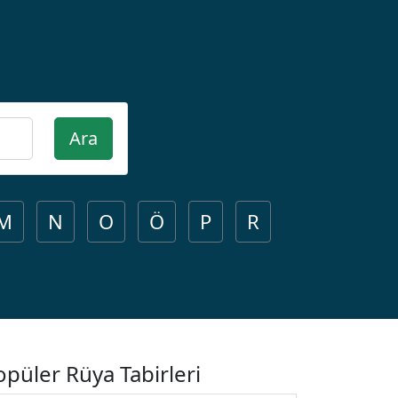
Ara
M
N
O
Ö
P
R
opüler Rüya Tabirleri