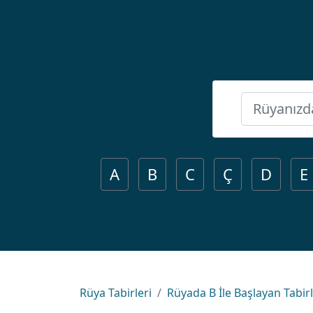
A
B
C
Ç
D
E
Rüya Tabirleri
Rüyada B İle Başlayan Tabir