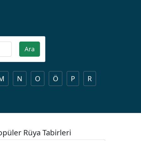
Ara
M
N
O
Ö
P
R
opüler Rüya Tabirleri