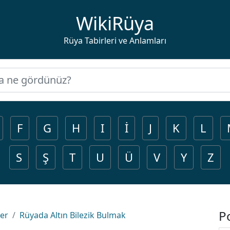
WikiRüya
Rüya Tabirleri ve Anlamları
F
G
H
I
İ
J
K
L
S
Ş
T
U
Ü
V
Y
Z
P
ler
Rüyada Altın Bilezik Bulmak