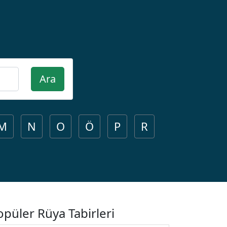
Ara
M
N
O
Ö
P
R
opüler Rüya Tabirleri