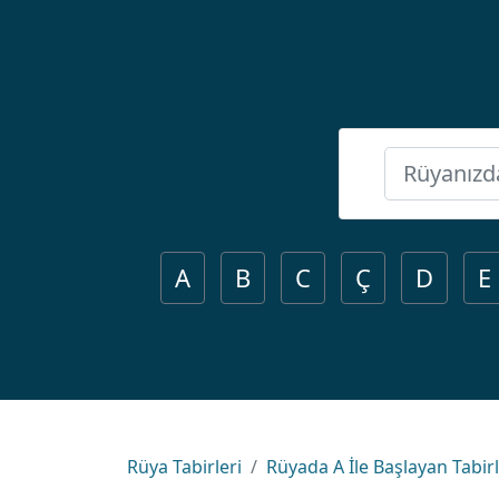
A
B
C
Ç
D
E
Rüya Tabirleri
Rüyada A İle Başlayan Tabir