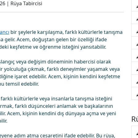
026
|
Rüya Tabircisi
ancı
bir şeylerle karşılaşma, farklı kültürlerle tanışma
gelir. Acem, doğuştan gelen bir özelliği ifade
deki keşfetme ve öğrenme isteğini yansıtabilir.
şlangıç veya değişim döneminin habercisi olarak
bir yolculuğa çıkmak, farklı deneyimler yaşamak veya
diğine işaret edebilir. Acem, kişinin kendini keşfetme
 temsil edebilir.
klı kültürlerle veya insanlarla tanışma isteğini
r kurmak, farklı düşünceleri anlamak ve başkalarının
ilir. Acem, kişinin kendini dış dünyaya açma ve yeni
Rü
lir.
ne adım atma cesaretini ifade edebilir. Bu rüya,