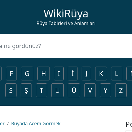
WikiRüya
Rüya Tabirleri ve Anlamları
F
G
H
I
İ
J
K
L
S
Ş
T
U
Ü
V
Y
Z
P
ler
Rüyada Acem Görmek